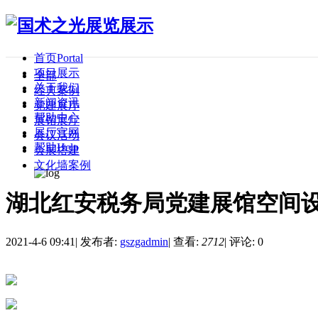
首页
Portal
项目展示
全部
关于我们
经典案例
新闻资讯
党建展厅
帮助中心
展馆展厅
展厅官网
会议活动
帮助
Help
会展搭建
文化墙案例
湖北红安税务局党建展馆空间
2021-4-6 09:41
|
发布者:
gszgadmin
|
查看:
2712
|
评论: 0