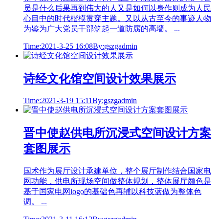
员是什么后果再到伟大的人又是如何以身作则成为人民
心目中的时代楷模贯穿主题。又以从古至今的事迹人物
为鉴为广大党员干部筑起一道防腐的高墙。 ...
Time:2021-3-25 16:08
By:gszgadmin
诗经文化馆空间设计效果展示
Time:2021-3-19 15:11
By:gszgadmin
晋中使赵供电所沉浸式空间设计方案
套图展示
国术作为展厅设计承建单位，整个展厅制作结合国家电
网功能，供电所现场空间做整体规划，整体展厅颜色是
基于国家电网logo的基础色再辅以科技蓝做为整体色
调。 ...