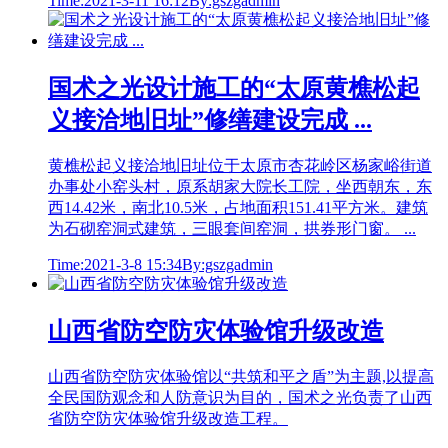
Time:2021-3-11 16:12
By:gszgadmin
国术之光设计施工的“太原黄樵松起
义接洽地旧址”修缮建设完成 ...
黄樵松起义接洽地旧址位于太原市杏花岭区杨家峪街道
办事处小窑头村，原系胡家大院长工院，坐西朝东，东
西14.42米，南北10.5米，占地面积151.41平方米。建筑
为石砌窑洞式建筑，三眼套间窑洞，拱券形门窗。 ...
Time:2021-3-8 15:34
By:gszgadmin
山西省防空防灾体验馆升级改造
山西省防空防灾体验馆以“共筑和平之盾”为主题,以提高
全民国防观念和人防意识为目的，国术之光负责了山西
省防空防灾体验馆升级改造工程。