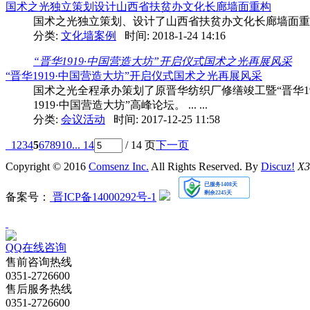
国术之光独立策划设计山西省扶贫办文化长廊墙面重构
国术之光独立策划、设计了山西省扶贫办文化长廊墙面重
分类:
文化墙案例
时间: 2018-1-24 14:16
“晋华1919·中国营造大坊”开启仪式国术之光再展风采
“晋华1919·中国营造大坊”开启仪式国术之光再展风采
国术之光全程承办策划了原晋华纺织厂修缮竣工暨“晋华1
1919·中国营造大坊”高峰论坛。 ... ...
分类:
会议活动
时间: 2017-12-25 11:58
1
2
3
4
5
6
7
8
9
10
... 14
/ 14 页
下一页
Copyright © 2016
Comsenz Inc.
All Rights Reserved. By
Discuz!
X3
备案号：
晋ICP备14000292号-1
QQ在线咨询
售前咨询热线
0351-2726600
售后服务热线
0351-2726600