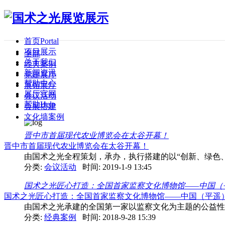
首页
Portal
项目展示
全部
关于我们
经典案例
新闻资讯
党建展厅
帮助中心
展馆展厅
展厅官网
会议活动
帮助
Help
会展搭建
文化墙案例
晋中市首届现代农业博览会在太谷开幕！
晋中市首届现代农业博览会在太谷开幕！
由国术之光全程策划，承办，执行搭建的以“创新、绿色
分类:
会议活动
时间: 2019-1-9 13:45
国术之光匠心打造：全国首家监察文化博物馆——中国（平遥
国术之光匠心打造：全国首家监察文化博物馆——中国（平遥）监
由国术之光承建的全国第一家以监察文化为主题的公益性博物
分类:
经典案例
时间: 2018-9-28 15:39