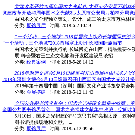
党建改革开放40周年国术之光献礼-太原市公安局万柏林分局党建
党建改革开放40周年国术之光献礼-太原市公安局万柏林分局党建文化室
由国术之光全程独立策划、设计、施工的太原市万柏林区
分类:
展馆展厅
时间: 2018-6-2 10:59
“一个活动，三个地域”2018首届塞上朔州长城国际旅游
“一个活动，三个地域”2018首届塞上朔州长城国际旅游节
由国术之光策划并执行的-长城博览在山西，精品揽要在朔
展”峰会暨右玉生态文化旅游开发区建设恳谈招 ...
分类:
经典案例
时间: 2018-5-28 14:12
2018年深圳文博会5月10日隆重召开山西展区由国术之光设计
2018年深圳文博会5月10日隆重召开山西展区由国术之光设计搭建 
2018年第十四届中国（深圳）国际文化产业博览交易会
分类:
会展搭建
时间: 2018-5-12 11:43
全国公共图书馆界首创：国术之光捐建文献集中收藏，空间
全国公共图书馆界首创：国术之光捐建文献集中收藏，空间功能叠
5月10日，国术之光捐建的“马克思书房”亮相太原，这
图书馆提供场地和文献。 ...
分类:
展馆展厅
时间: 2018-5-12 09:56